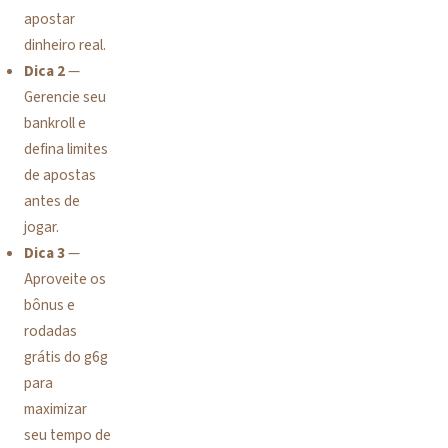
apostar
dinheiro real.
Dica 2
—
Gerencie seu
bankroll e
defina limites
de apostas
antes de
jogar.
Dica 3
—
Aproveite os
bônus e
rodadas
grátis do g6g
para
maximizar
seu tempo de