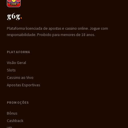
g6g
.
Plataforma licenciada de apostas e cassino online. Jogue com
responsabilidade. Proibido para menores de 18 anos.
PLATAFORMA
Visão Geral
Slots
Cassino ao Vivo
Apostas Esportivas
PROMOÇÕES
Bônus
Cashback