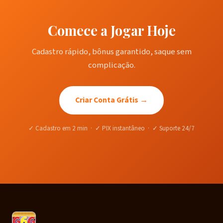
Comece a Jogar Hoje
Cadastro rápido, bônus garantido, saque sem
complicação.
Criar Conta Grátis →
✓ Cadastro em 2 min · ✓ PIX instantâneo · ✓ Suporte 24/7