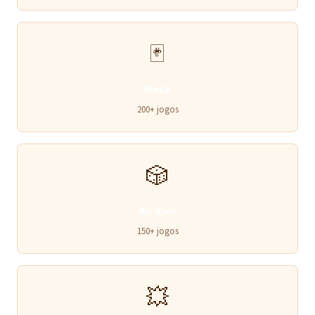
🃏
Mesa
200+ jogos
🎲
Ao Vivo
150+ jogos
💥