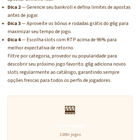
Dica 2
— Gerencie seu bankroll e defina limites de apostas
antes de jogar.
Dica 3
— Aproveite os bônus e rodadas grátis do g6g para
maximizar seu tempo de jogo.
Dica 4
— Escolha slots com RTP acima de 96% para
melhor expectativa de retorno.
Filtre por categoria, provedor ou popularidade para
descobrir seu próximo jogo favorito. g6g adiciona novos
slots regularmente ao catálogo, garantindo sempre
opções frescas para todos os perfis de jogadores.
🎰
Caça-Níqueis
2.000+ jogos