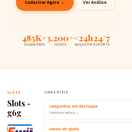
Cadastrar Agora →
Ver Análise
485K+
3.200+
<24h
24/7
JOGADORES
JOGOS
SAQUE PIX
SUPORTE
SLOTS
LINKS ÚTEIS
Slots -
campanhas em destaque
g6g
Continuar leitura →
canais de ajuda