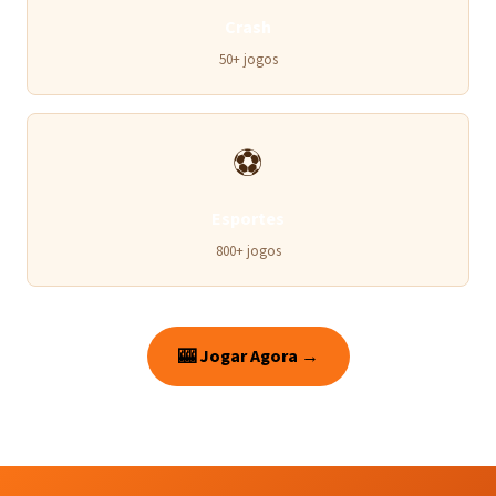
Crash
50+ jogos
⚽
Esportes
800+ jogos
🎰 Jogar Agora →