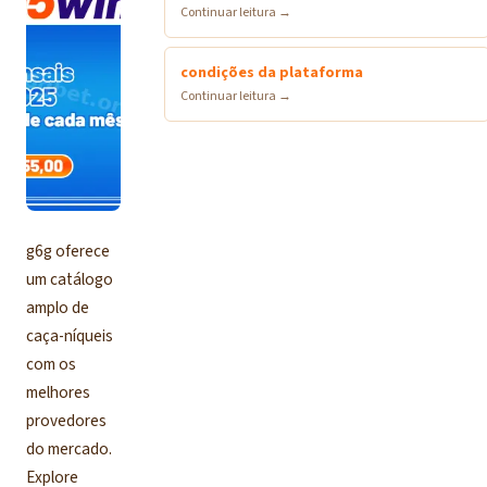
Continuar leitura →
condições da plataforma
Continuar leitura →
g6g oferece
um catálogo
amplo de
caça-níqueis
com os
melhores
provedores
do mercado.
Explore