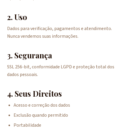
2. Uso
Dados para verificação, pagamentos e atendimento.
Nunca vendemos suas informações.
3. Segurança
SSL 256-bit, conformidade LGPD e proteção total dos
dados pessoais.
4. Seus Direitos
Acesso e correção dos dados
Exclusão quando permitido
Portabilidade