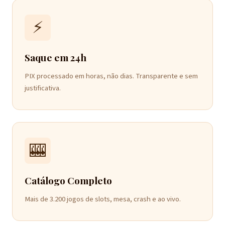
⚡
Saque em 24h
PIX processado em horas, não dias. Transparente e sem
justificativa.
🎰
Catálogo Completo
Mais de 3.200 jogos de slots, mesa, crash e ao vivo.