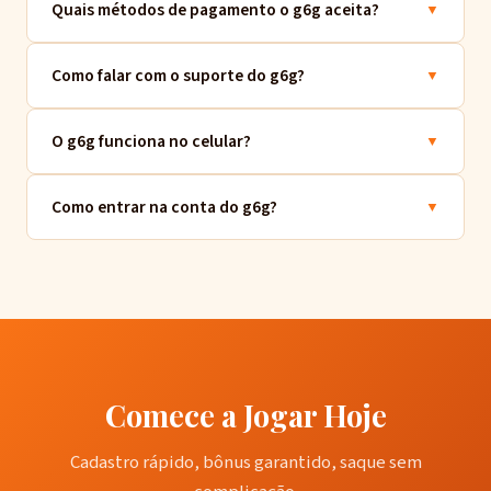
Quais métodos de pagamento o g6g aceita?
▼
Sim, com opções conhecidas no mercado brasileiro.
Como falar com o suporte do g6g?
▼
Sim, existem canais de atendimento para dúvidas e
O g6g funciona no celular?
▼
orientações.
Sim, a navegação é responsiva para dispositivos móveis.
Como entrar na conta do g6g?
▼
Use a página de login e siga as etapas orientadas.
Comece a Jogar Hoje
Cadastro rápido, bônus garantido, saque sem