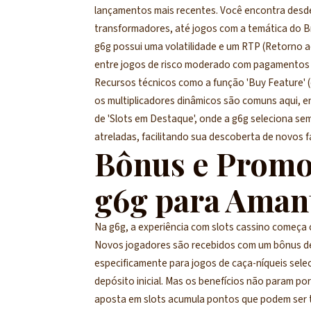
lançamentos mais recentes. Você encontra desde 
transformadores, até jogos com a temática do Br
g6g possui uma volatilidade e um RTP (Retorno 
entre jogos de risco moderado com pagamentos f
Recursos técnicos como a função 'Buy Feature' (
os multiplicadores dinâmicos são comuns aqui, e
de 'Slots em Destaque', onde a g6g seleciona 
atreladas, facilitando sua descoberta de novos f
Bônus e Promo
g6g para Aman
Na g6g, a experiência com slots cassino começ
Novos jogadores são recebidos com um bônus de b
especificamente para jogos de caça-níqueis selec
depósito inicial. Mas os benefícios não param po
aposta em slots acumula pontos que podem ser t