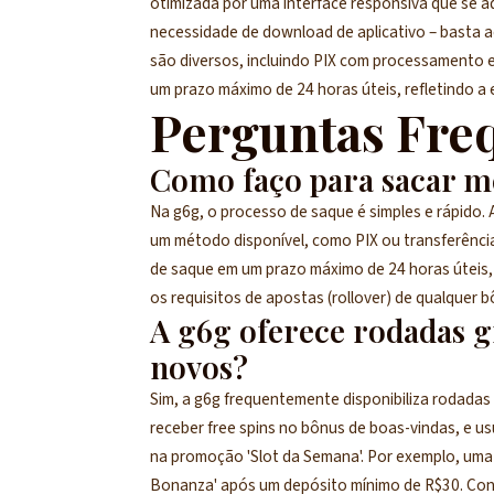
otimizada por uma interface responsiva que se 
necessidade de download de aplicativo – basta 
são diversos, incluindo PIX com processamento
um prazo máximo de 24 horas úteis, refletindo a e
Perguntas Fre
Como faço para sacar me
Na g6g, o processo de saque é simples e rápido. A
um método disponível, como PIX ou transferência
de saque em um prazo máximo de 24 horas úteis,
os requisitos de apostas (rollover) de qualquer b
A g6g oferece rodadas grá
novos?
Sim, a g6g frequentemente disponibiliza rodada
receber free spins no bônus de boas-vindas, e u
na promoção 'Slot da Semana'. Por exemplo, uma 
Bonanza' após um depósito mínimo de R$30. Cons