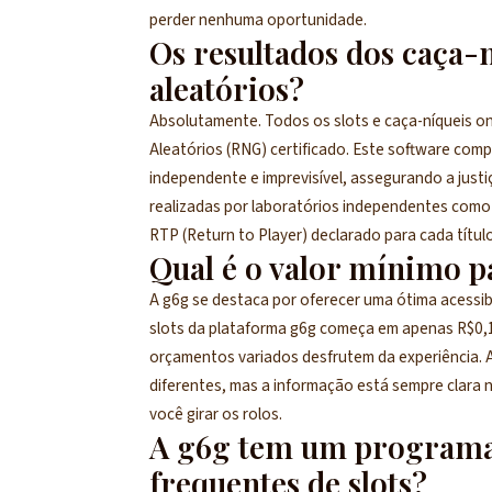
perder nenhuma oportunidade.
Os resultados dos caça-
aleatórios?
Absolutamente. Todos os slots e caça-níqueis o
Aleatórios (RNG) certificado. Este software com
independente e imprevisível, assegurando a justi
realizadas por laboratórios independentes como 
RTP (Return to Player) declarado para cada título
Qual é o valor mínimo p
A g6g se destaca por oferecer uma ótima acessibi
slots da plataforma g6g começa em apenas R$0,
orçamentos variados desfrutem da experiência. A
diferentes, mas a informação está sempre clara n
você girar os rolos.
A g6g tem um programa
frequentes de slots?