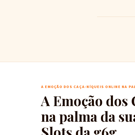
A EMOÇÃO DOS CAÇA-NÍQUEIS ONLINE NA PA
A Emoção dos 
na palma da su
Slots da g6g