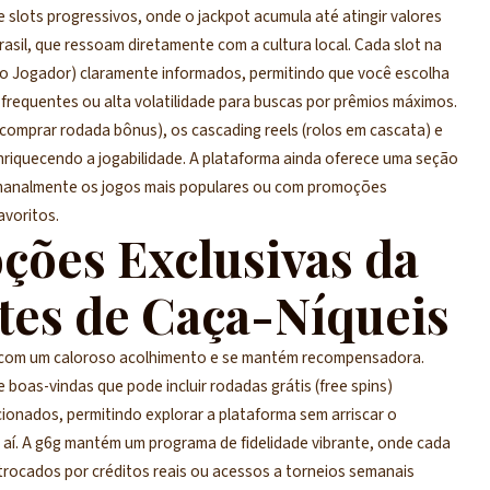
slots progressivos, onde o jackpot acumula até atingir valores
asil, que ressoam diretamente com a cultura local. Cada slot na
ao Jogador) claramente informados, permitindo que você escolha
requentes ou alta volatilidade para buscas por prêmios máximos.
comprar rodada bônus), os cascading reels (rolos em cascata) e
nriquecendo a jogabilidade. A plataforma ainda oferece uma seção
semanalmente os jogos mais populares ou com promoções
avoritos.
ções Exclusivas da
tes de Caça-Níqueis
a com um caloroso acolhimento e se mantém recompensadora.
oas-vindas que pode incluir rodadas grátis (free spins)
ionados, permitindo explorar a plataforma sem arriscar o
r aí. A g6g mantém um programa de fidelidade vibrante, onde cada
rocados por créditos reais ou acessos a torneios semanais