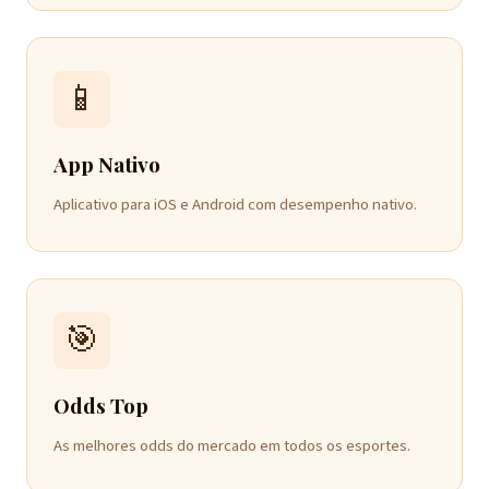
📱
App Nativo
Aplicativo para iOS e Android com desempenho nativo.
🎯
Odds Top
As melhores odds do mercado em todos os esportes.