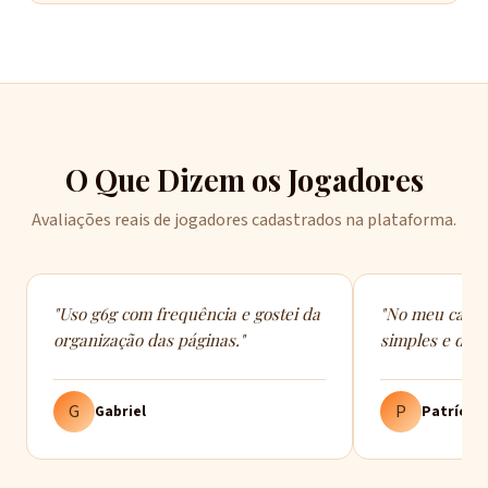
O Que Dizem os Jogadores
Avaliações reais de jogadores cadastrados na plataforma.
"Uso g6g com frequência e gostei da
"No meu caso, 
organização das páginas."
simples e dire
G
P
Gabriel
Patrícia