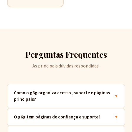
Perguntas Frequentes
As principais dúvidas respondidas.
Como o g6g organiza acesso, suporte e páginas
▼
principais?
g6g é uma plataforma digital com foco em experiência
O g6g tem páginas de confiança e suporte?
▼
simples e conteúdo institucional organizado.
Nas páginas institucionais do próprio site.