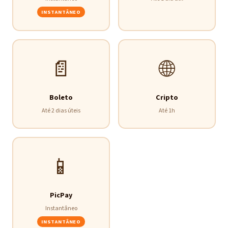
INSTANTÂNEO
📄
🌐
Boleto
Cripto
Até 2 dias úteis
Até 1h
📱
PicPay
Instantâneo
INSTANTÂNEO