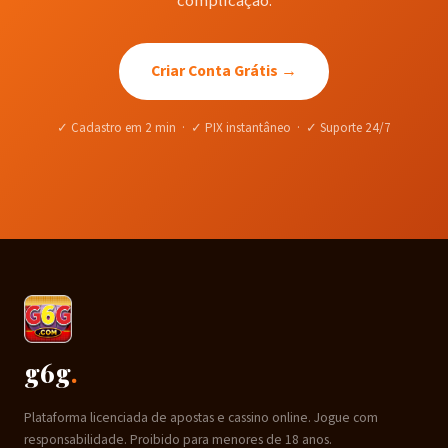
complicação.
Criar Conta Grátis →
✓ Cadastro em 2 min · ✓ PIX instantâneo · ✓ Suporte 24/7
g6g
.
Plataforma licenciada de apostas e cassino online. Jogue com
responsabilidade. Proibido para menores de 18 anos.